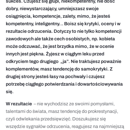
sukces. Czujesz się głupi, niekompetentny, nie dość
dobry, niewystarczający, umniejszasz swoje
osiągnięcia, kompetencje, zalety, mimo, że jesteś
kompetentny, inteligentny… Boisz się krytyki, oceny i w
rezultacie odrzucenia. Dotyczy to nie tylko kompetencji
zawodowych ale także cech osobistych, np. kobieta
może odczuwać, że jest brzydka mimo, że w ocenie
innych jest piękna. Żyjesz w ciągłym leku przed
odkryciem tego drugiego „ja”. Nie traktujesz poważnie
komplementów, masz tendencję do samokrytyki. Z
drugiej strony jesteś łasy na pochwały i czujesz
potrzebę ciągłego potwierdzania i dowartościowywania
się.
W
rezultacie
– nie wychodzisz ze swoimi pomysłami,
talentami do świata, masz tendencję do prokrestynacji,
czyli odwlekania przedsięwzięć. Doszukujesz się
wszędzie sygnałów odrzucenia, reagujesz na najmniejszą