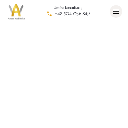
Umów konsultację
+48 504 036 849
Strona główna
/
Kreowanie wizerunku – styl dopasowany do Ciebie
/
Warsztaty kreowania wizerunku i rozwoju osobistego
Warsztaty kreowania
wizerunku i rozwoju